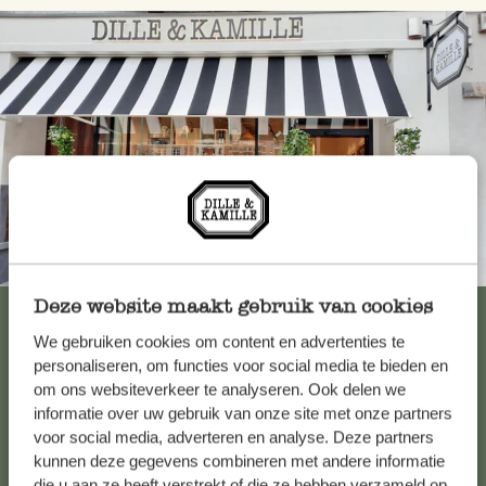
Toujours à proximité
Deze website maakt gebruik van cookies
Voir les 62 magasins
We gebruiken cookies om content en advertenties te
personaliseren, om functies voor social media te bieden en
om ons websiteverkeer te analyseren. Ook delen we
Service clientèle
informatie over uw gebruik van onze site met onze partners
voor social media, adverteren en analyse. Deze partners
kunnen deze gegevens combineren met andere informatie
Pour toute question ou demande de conseil ou d’aide,
die u aan ze heeft verstrekt of die ze hebben verzameld op