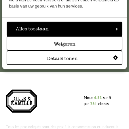
veuillez contacter notre service clientèle. Ou retrouvez ici
basis van uw gebruik van hun services.
nos réponses aux
questions les plus fréquemment posées
.
serviceclientele@dille-kamille.com
Alles toestaan
Service client en ligne
Weigeren
Details tonen
Note
4.53
sur 5
par
261
clients
Tous les prix indiqués sont des prix à la consommation et incluent la