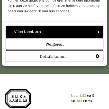
kunnen deze gegevens combineren met andere informatie
die u aan ze heeft verstrekt of die ze hebben verzameld op
Pour toute question ou demande de conseil ou d’aide,
basis van uw gebruik van hun services.
veuillez contacter notre service clientèle. Ou retrouvez ici
nos réponses aux
questions les plus fréquemment posées
.
Alles toestaan
serviceclientele@dille-kamille.com
Weigeren
Service client en ligne
Details tonen
Note
4.53
sur 5
par
262
clients