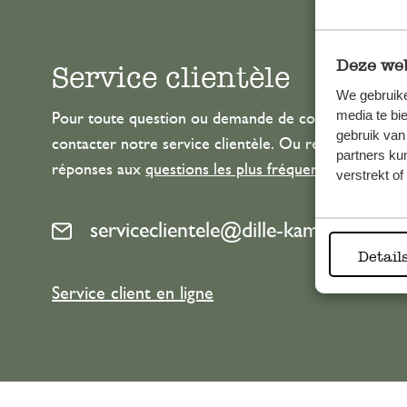
Deze web
Service clientèle
We gebruike
media te bi
Pour toute question ou demande de conseil ou d’aide
gebruik van
contacter notre service clientèle. Ou retrouvez ici n
partners ku
réponses aux
questions les plus fréquemment posée
verstrekt o
serviceclientele@dille-kamille.com
Detail
Service client en ligne