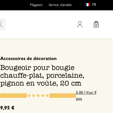
FR
Magasins
Service clientèle
Mon compte
basé sur 9 avis
5
4
Accessoires de décoration
3
Bougeoir pour bougie
2
chauffe-plat, porcelaine,
1
pignon en voûte, 20 cm
5.00 | Voir 9
Très satisfaite très beau
avis
9,95 €
28 mars 2025