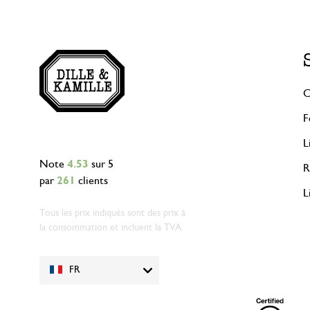
C
F
L
Note
4.53
sur 5
R
par
261
clients
L
Tous les prix indiqués sont des prix à
la consommation et incluent la TVA.
FR