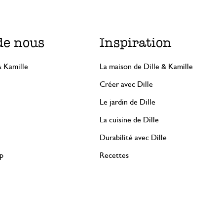
21 novembre 2024
Objet conforme à la description. Matière
de nous
Inspiration
de bonne qualité. Expédition rapide et s
recommande vivement !
& Kamille
La maison de Dille & Kamille
Créer avec Dille
Sublime!
Le jardin de Dille
11 décembre 2024
La cuisine de Dille
Sublime!
Durabilité avec Dille
rp
Recettes
15 décembre 2024
Seule une note a été attribuée, sans c