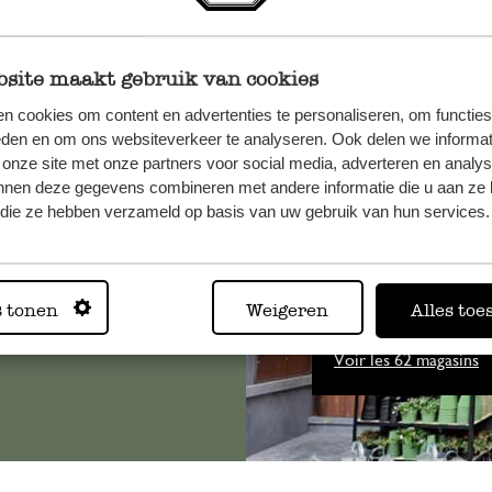
site maakt gebruik van cookies
n cookies om content en advertenties te personaliseren, om functies
eden en om ons websiteverkeer te analyseren. Ook delen we informat
, veuillez
 onze site met onze partners voor social media, adverteren en analy
os
nnen deze gegevens combineren met andere informatie die u aan ze 
s
.
f die ze hebben verzameld op basis van uw gebruik van hun services.
Toujours
s tonen
Weigeren
Alles toe
Voir les 62 magasins