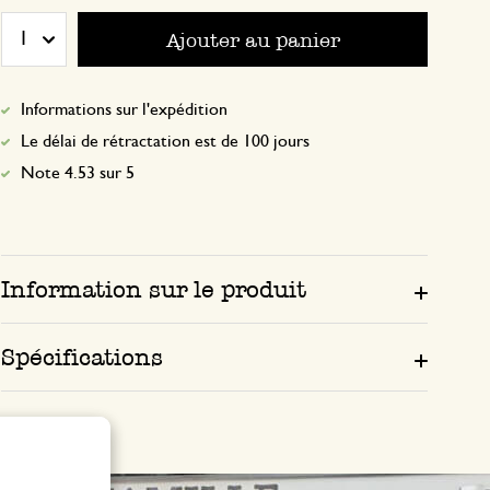
Très satisfaite très beau
Ajouter au panier
1
Ravie
Informations sur l'expédition
Le délai de rétractation est de 100 jours
30 octobre 2024
Note 4.53 sur 5
Seule une note a été attribuée, sans c
Information sur le produit
2 décembre 2024
Seule une note a été attribuée, sans c
Spécifications
Jolis bougeoirs maison de Noë
13 décembre 2024
Jolis bougeoirs maison de Noël ! Livrais