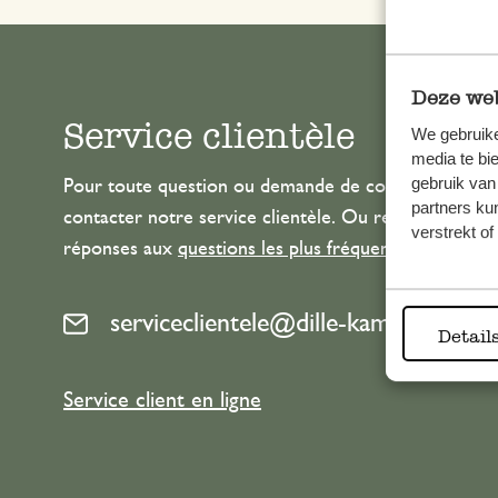
Deze web
Service clientèle
We gebruike
media te bi
gebruik van
Pour toute question ou demande de conseil ou d’aide
partners ku
contacter notre service clientèle. Ou retrouvez ici n
verstrekt o
réponses aux
questions les plus fréquemment posée
serviceclientele@dille-kamille.com
Detail
Service client en ligne