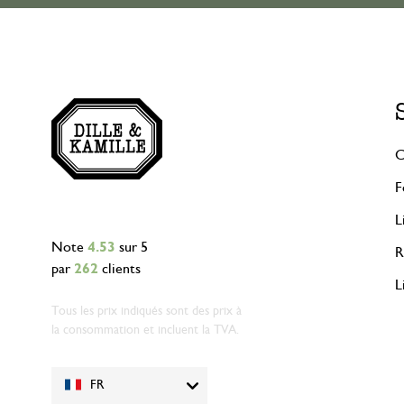
C
F
L
Note
4.53
sur 5
R
par
262
clients
L
Tous les prix indiqués sont des prix à
la consommation et incluent la TVA.
FR