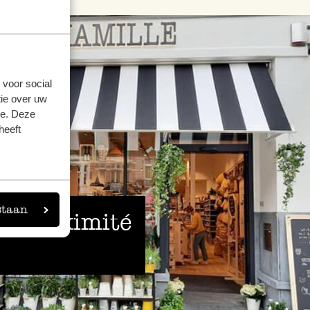
 voor social
ie over uw
se. Deze
heeft
staan
 à proximité