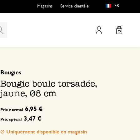
FR
Magasins
Service clientèle
Mon compte
basé sur 0 commentaire
Bougies
Bougie boule torsadée,
jaune, Ø8 cm
6,95 €
Prix normal
3,47 €
Prix spécial
Uniquement disponible en magasin