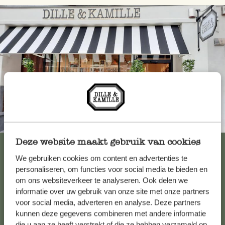
Toujours à proximité
Deze website maakt gebruik van cookies
Voir les 62 magasins
We gebruiken cookies om content en advertenties te
personaliseren, om functies voor social media te bieden en
om ons websiteverkeer te analyseren. Ook delen we
Service clientèle
informatie over uw gebruik van onze site met onze partners
voor social media, adverteren en analyse. Deze partners
kunnen deze gegevens combineren met andere informatie
Pour toute question ou demande de conseil ou d’aide,
die u aan ze heeft verstrekt of die ze hebben verzameld op