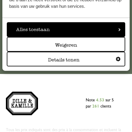
veuillez contacter notre service clientèle. Ou retrouvez ici
basis van uw gebruik van hun services.
nos réponses aux
questions les plus fréquemment posées
.
serviceclientele@dille-kamille.com
Alles toestaan
Service client en ligne
Weigeren
Details tonen
Note
4.53
sur 5
par
261
clients
Tous les prix indiqués sont des prix à la consommation et incluent la