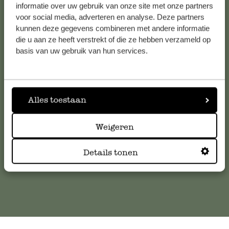
Voir les 62 magasins
informatie over uw gebruik van onze site met onze partners
voor social media, adverteren en analyse. Deze partners
kunnen deze gegevens combineren met andere informatie
die u aan ze heeft verstrekt of die ze hebben verzameld op
Service clientèle
basis van uw gebruik van hun services.
Pour toute question ou demande de conseil ou d’aide,
veuillez contacter notre service clientèle. Ou retrouvez ici
Alles toestaan
nos réponses aux
questions les plus fréquemment posées
.
Weigeren
serviceclientele@dille-kamille.com
Details tonen
Service client en ligne