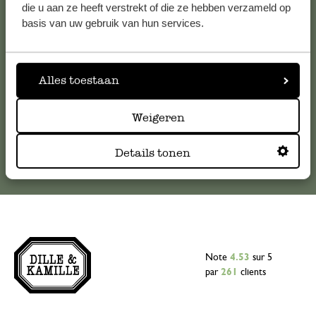
Pour toute question ou demande de conseil ou d’aide,
die u aan ze heeft verstrekt of die ze hebben verzameld op
veuillez contacter notre service clientèle. Ou retrouvez ici
basis van uw gebruik van hun services.
nos réponses aux
questions les plus fréquemment posées
.
serviceclientele@dille-kamille.com
Alles toestaan
Weigeren
Service client en ligne
Details tonen
Note
4.53
sur 5
par
261
clients