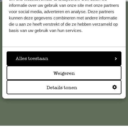
informatie over uw gebruik van onze site met onze partners
Voir les 62 magasins
voor social media, adverteren en analyse. Deze partners
kunnen deze gegevens combineren met andere informatie
die u aan ze heeft verstrekt of die ze hebben verzameld op
basis van uw gebruik van hun services.
Service clientèle
Pour toute question ou demande de conseil ou d’aide,
veuillez contacter notre service clientèle. Ou retrouvez ici
Alles toestaan
nos réponses aux
questions les plus fréquemment posées
.
Weigeren
serviceclientele@dille-kamille.com
Details tonen
Service client en ligne