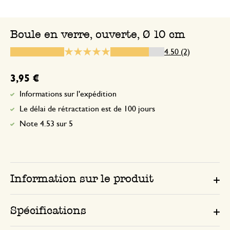
Jolie suspension simple. Parfaite pour la
filles de l'air dans une salle de bain. Do
Boule en verre, ouverte, Ø 10 cm
en ait qu'en une seule taille.
4.50 (2)
super produit
3,95 €
Informations sur l'expédition
22 décembre 2024
Le délai de rétractation est de 100 jours
super produit
Note 4.53 sur 5
Information sur le produit
Spécifications