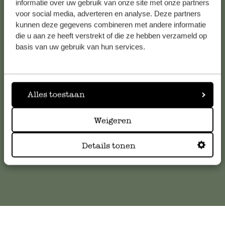
informatie over uw gebruik van onze site met onze partners
voor social media, adverteren en analyse. Deze partners
kunnen deze gegevens combineren met andere informatie
die u aan ze heeft verstrekt of die ze hebben verzameld op
Service clientèle
basis van uw gebruik van hun services.
Pour toute question ou demande de conseil ou d’aide,
veuillez contacter notre service clientèle. Ou retrouvez ici
nos réponses aux
questions les plus fréquemment posées
.
Alles toestaan
Weigeren
serviceclientele@dille-kamille.com
Details tonen
Service client en ligne