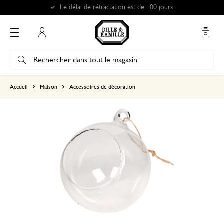
Le délai de rétractation est de 100 jours
Mon compte
basé sur 2 avis
Accueil
Maison
Accessoires de décoration
5
4
3
2
1
Jolie suspension simple
16 novembre 2024