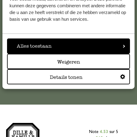
Service clientèle
kunnen deze gegevens combineren met andere informatie
die u aan ze heeft verstrekt of die ze hebben verzameld op
basis van uw gebruik van hun services.
Pour toute question ou demande de conseil ou d’aide,
veuillez contacter notre service clientèle. Ou retrouvez ici
nos réponses aux
questions les plus fréquemment posées
.
Alles toestaan
serviceclientele@dille-kamille.com
Weigeren
Service client en ligne
Details tonen
Note
4.53
sur 5