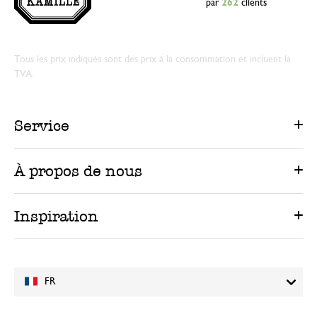
par
262
clients
Tous les prix indiqués sont des prix à la consommation et incluent la
TVA.
Service
À propos de nous
Inspiration
FR