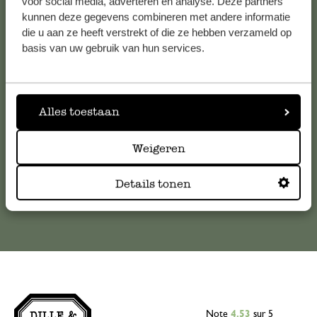
voor social media, adverteren en analyse. Deze partners
kunnen deze gegevens combineren met andere informatie
Service clientèle
die u aan ze heeft verstrekt of die ze hebben verzameld op
basis van uw gebruik van hun services.
Pour toute question ou demande de conseil ou d’aide,
veuillez contacter notre service clientèle. Ou retrouvez ici
nos réponses aux
questions les plus fréquemment posées
.
Alles toestaan
serviceclientele@dille-kamille.com
Weigeren
Service client en ligne
Details tonen
Note
4.53
sur 5