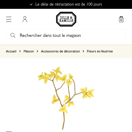
Le délai de rétractation est de 100 jours
Mon compte
basé sur 1 commentaire
Accueil
Maison
Accessoires de décoration
Fleurs en feutrine
5
4
3
2
1
12 mai 2026
Seule une note a été attribuée, sans c