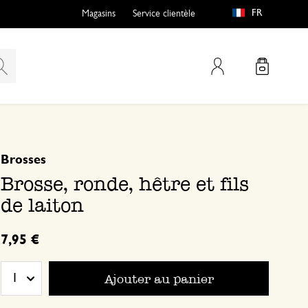
FR
Magasins
Service clientèle
Mon compte
basé sur 0 commentaire
Brosses
Brosse, ronde, hêtre et fils
de laiton
7,95 €
Ajouter au panier
1