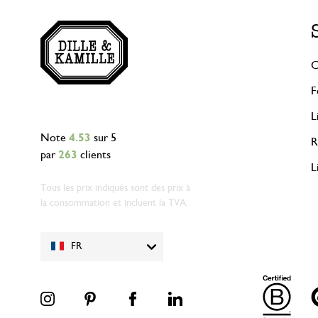
C
F
L
Note
4.53
sur 5
R
par
263
clients
L
Tous les prix indiqués sont des prix à
la consommation et incluent la TVA.
FR