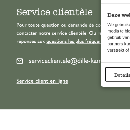
Service clientèle
Deze web
We gebruike
Pour toute question ou demande de conseil ou d’aide
media te bi
contacter notre service clientèle. Ou retrouvez ici n
gebruik van
réponses aux
questions les plus fréquemment posée
partners ku
verstrekt o
serviceclientele@dille-kamille.com
Detail
Service client en ligne