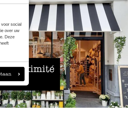
 voor social
ie over uw
se. Deze
heeft
 à proximité
staan