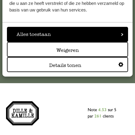
Pour toute question ou demande de conseil ou d’aide,
die u aan ze heeft verstrekt of die ze hebben verzameld op
veuillez contacter notre service clientèle. Ou retrouvez ici
basis van uw gebruik van hun services.
nos réponses aux
questions les plus fréquemment posées
.
serviceclientele@dille-kamille.com
Alles toestaan
Weigeren
Service client en ligne
Details tonen
Note
4.53
sur 5
par
261
clients