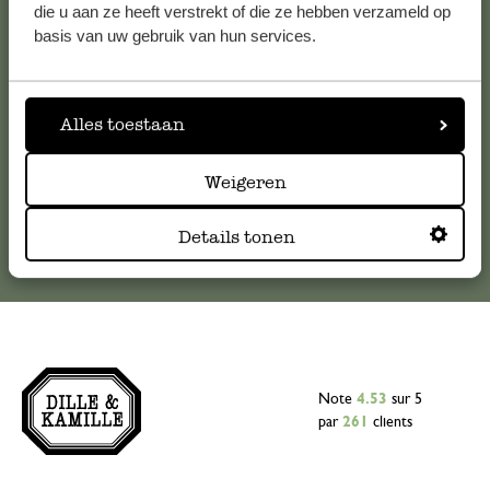
Pour toute question ou demande de conseil ou d’aide,
die u aan ze heeft verstrekt of die ze hebben verzameld op
veuillez contacter notre service clientèle. Ou retrouvez ici
basis van uw gebruik van hun services.
nos réponses aux
questions les plus fréquemment posées
.
serviceclientele@dille-kamille.com
Alles toestaan
Weigeren
Service client en ligne
Details tonen
Note
4.53
sur 5
par
261
clients