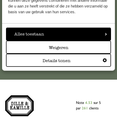
kunnen deze gegevens combineren met andere informatie
die u aan ze heeft verstrekt of die ze hebben verzameld op
Pour toute question ou demande de conseil ou d’aide,
basis van uw gebruik van hun services.
veuillez contacter notre service clientèle. Ou retrouvez ici
nos réponses aux
questions les plus fréquemment posées
.
Alles toestaan
serviceclientele@dille-kamille.com
Weigeren
Service client en ligne
Details tonen
Note
4.53
sur 5
par
261
clients