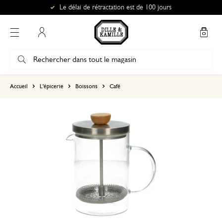
Le délai de rétractation est de 100 jours
Mon compte
basé sur 0 commentaire
Accueil
L'épicerie
Boissons
Café