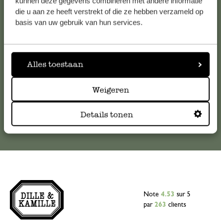
kunnen deze gegevens combineren met andere informatie
die u aan ze heeft verstrekt of die ze hebben verzameld op
Pour toute question ou demande de conseil ou d’aide,
basis van uw gebruik van hun services.
veuillez contacter notre service clientèle. Ou retrouvez ici
nos réponses aux
questions les plus fréquemment posées
.
Alles toestaan
serviceclientele@dille-kamille.com
Weigeren
Service client en ligne
Details tonen
Note
4.53
sur 5
par
263
clients