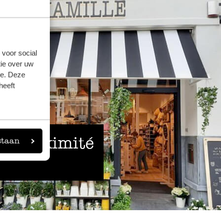
 voor social
ie over uw
se. Deze
heeft
 à proximité
staan