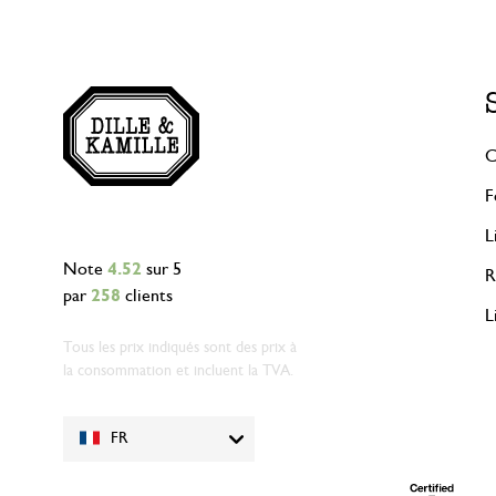
C
F
L
Note
4.52
sur 5
R
par
258
clients
L
Tous les prix indiqués sont des prix à
la consommation et incluent la TVA.
FR