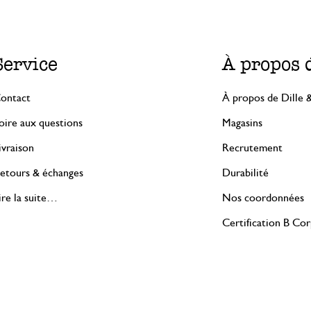
Service
À propos 
ontact
À propos de Dille 
oire aux questions
Magasins
ivraison
Recrutement
etours & échanges
Durabilité
ire la suite…
Nos coordonnées
Certification B Co