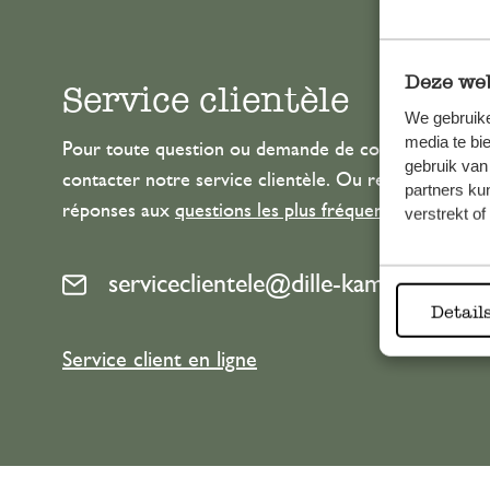
Deze web
Service clientèle
We gebruike
media te bi
Pour toute question ou demande de conseil ou d’aide
gebruik van
contacter notre service clientèle. Ou retrouvez ici n
partners ku
réponses aux
questions les plus fréquemment posée
verstrekt o
serviceclientele@dille-kamille.com
Detail
Service client en ligne