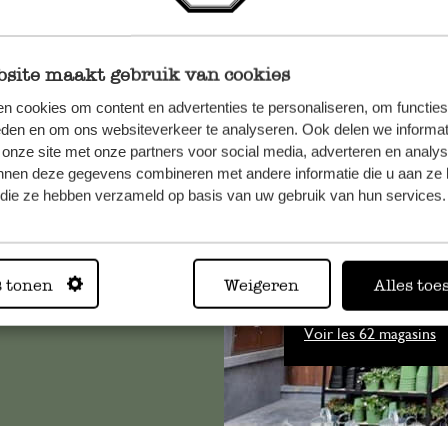
site maakt gebruik van cookies
n cookies om content en advertenties te personaliseren, om functies
eden en om ons websiteverkeer te analyseren. Ook delen we informat
, veuillez
 onze site met onze partners voor social media, adverteren en analy
os
nnen deze gegevens combineren met andere informatie die u aan ze 
s
.
f die ze hebben verzameld op basis van uw gebruik van hun services.
Toujours
s tonen
Weigeren
Alles toe
Voir les 62 magasins