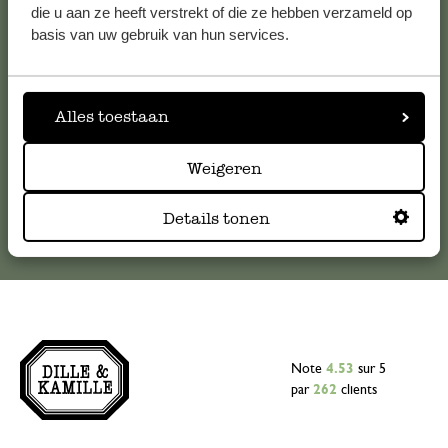
Pour toute question ou demande de conseil ou d’aide,
die u aan ze heeft verstrekt of die ze hebben verzameld op
veuillez contacter notre service clientèle. Ou retrouvez ici
basis van uw gebruik van hun services.
nos réponses aux
questions les plus fréquemment posées
.
serviceclientele@dille-kamille.com
Alles toestaan
Weigeren
Service client en ligne
Details tonen
Note
4.53
sur 5
par
262
clients