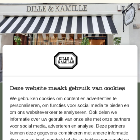
Toujours à proximité
Deze website maakt gebruik van cookies
Voir les 62 magasins
We gebruiken cookies om content en advertenties te
personaliseren, om functies voor social media te bieden en
om ons websiteverkeer te analyseren. Ook delen we
Service clientèle
informatie over uw gebruik van onze site met onze partners
voor social media, adverteren en analyse. Deze partners
kunnen deze gegevens combineren met andere informatie
Pour toute question ou demande de conseil ou d’aide,
die u aan ze heeft verstrekt of die ze hebben verzameld op