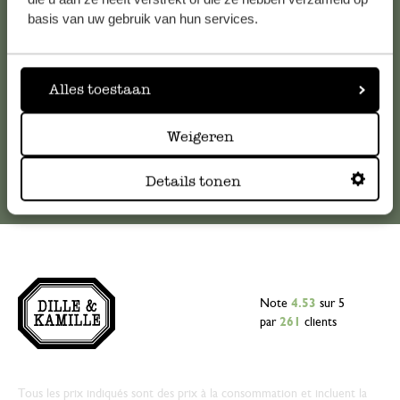
veuillez contacter notre service clientèle. Ou retrouvez ici
basis van uw gebruik van hun services.
nos réponses aux
questions les plus fréquemment posées
.
serviceclientele@dille-kamille.com
Alles toestaan
Service client en ligne
Weigeren
Details tonen
Note
4.53
sur 5
par
261
clients
Tous les prix indiqués sont des prix à la consommation et incluent la