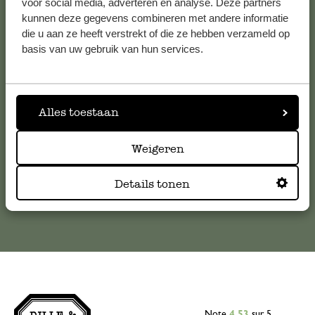
voor social media, adverteren en analyse. Deze partners
kunnen deze gegevens combineren met andere informatie
Service clientèle
die u aan ze heeft verstrekt of die ze hebben verzameld op
basis van uw gebruik van hun services.
Pour toute question ou demande de conseil ou d’aide,
veuillez contacter notre service clientèle. Ou retrouvez ici
nos réponses aux
questions les plus fréquemment posées
.
Alles toestaan
serviceclientele@dille-kamille.com
Weigeren
Service client en ligne
Details tonen
Note
4.53
sur 5