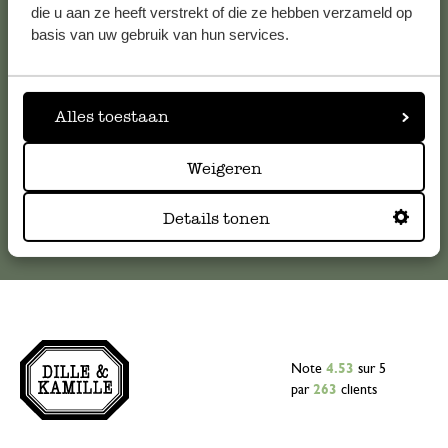
Pour toute question ou demande de conseil ou d’aide,
die u aan ze heeft verstrekt of die ze hebben verzameld op
veuillez contacter notre service clientèle. Ou retrouvez ici
basis van uw gebruik van hun services.
nos réponses aux
questions les plus fréquemment posées
.
serviceclientele@dille-kamille.com
Alles toestaan
Weigeren
Service client en ligne
Details tonen
Note
4.53
sur 5
par
263
clients