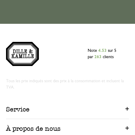
Note
4.53
sur 5
par
263
clients
Tous les prix indiqués sont des prix à la consommation et incluent la
TVA.
Service
À propos de nous