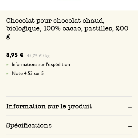
Gout très bon, vraiment 100% cacao. Ass
conseille à des amateurs de chocolat
Chocolat pour chocolat chaud,
biologique, 100% cacao, pastilles, 200
Réponse de Dille & Kamille
g
29 octobre 2024
Merci pour votre commentaire posi
8,95 €
44,75 € / kg
espérons que vous apprécierez votr
commande !
Informations sur l'expédition
Note 4.53 sur 5
Information sur le produit
Spécifications