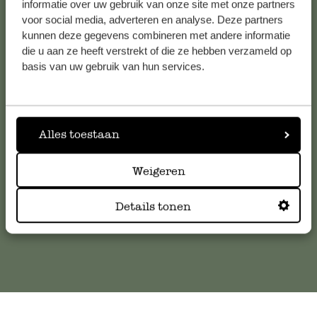
informatie over uw gebruik van onze site met onze partners
voor social media, adverteren en analyse. Deze partners
kunnen deze gegevens combineren met andere informatie
die u aan ze heeft verstrekt of die ze hebben verzameld op
Service clientèle
basis van uw gebruik van hun services.
Pour toute question ou demande de conseil ou d’aide,
veuillez contacter notre service clientèle. Ou retrouvez ici
Alles toestaan
nos réponses aux
questions les plus fréquemment posées
.
Weigeren
serviceclientele@dille-kamille.com
Details tonen
Service client en ligne