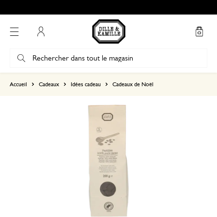
Mon compte
basé sur 1 commentaire
Accueil
Cadeaux
Idées cadeau
Cadeaux de Noël
5
4
3
2
1
Gout très bon
24 octobre 2024