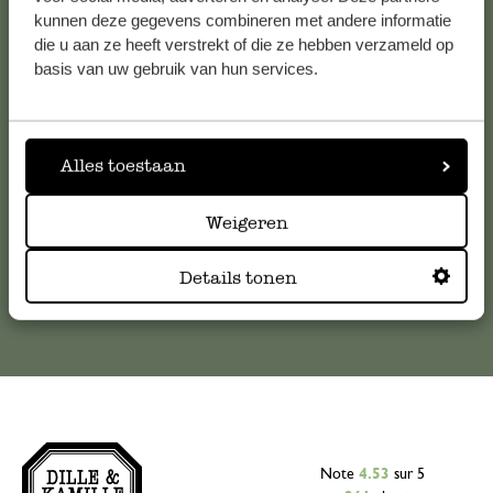
Service clientèle
kunnen deze gegevens combineren met andere informatie
die u aan ze heeft verstrekt of die ze hebben verzameld op
basis van uw gebruik van hun services.
Pour toute question ou demande de conseil ou d’aide,
veuillez contacter notre service clientèle. Ou retrouvez ici
nos réponses aux
questions les plus fréquemment posées
.
Alles toestaan
serviceclientele@dille-kamille.com
Weigeren
Service client en ligne
Details tonen
Note
4.53
sur 5