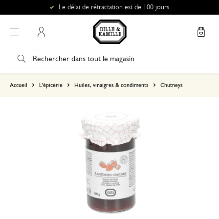
Le délai de rétractation est de 100 jours
Mon compte
basé sur 0 commentaire
Accueil
L'épicerie
Huiles, vinaigres & condiments
Chutneys