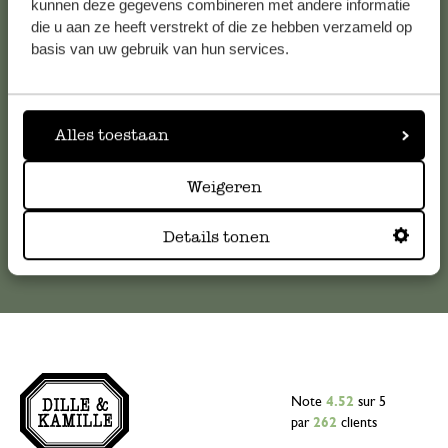
kunnen deze gegevens combineren met andere informatie
die u aan ze heeft verstrekt of die ze hebben verzameld op
Pour toute question ou demande de conseil ou d’aide,
basis van uw gebruik van hun services.
veuillez contacter notre service clientèle. Ou retrouvez ici
nos réponses aux
questions les plus fréquemment posées
.
Alles toestaan
serviceclientele@dille-kamille.com
Weigeren
Service client en ligne
Details tonen
Note
4.52
sur 5
par
262
clients