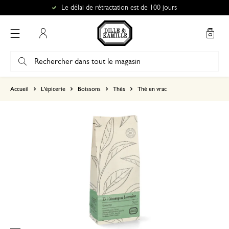
Le délai de rétractation est de 100 jours
Mon compte
basé sur 0 commentaire
Accueil
L'épicerie
Boissons
Thés
Thé en vrac