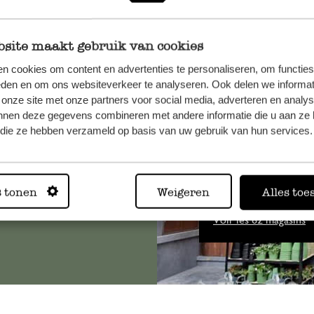
site maakt gebruik van cookies
n cookies om content en advertenties te personaliseren, om functies
, veuillez
eden en om ons websiteverkeer te analyseren. Ook delen we informat
 onze site met onze partners voor social media, adverteren en analy
os
nnen deze gegevens combineren met andere informatie die u aan ze 
s
.
f die ze hebben verzameld op basis van uw gebruik van hun services.
Toujours
s tonen
Weigeren
Alles toe
Voir les 62 magasins