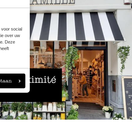
 voor social
ie over uw
se. Deze
heeft
 à proximité
staan