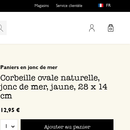
FR
Magasins
Service clientèle
Mon compte
basé sur 0 commentaire
Paniers en jonc de mer
Corbeille ovale naturelle,
jonc de mer, jaune, 28 x 14
cm
12,95 €
Ajouter au panier
1