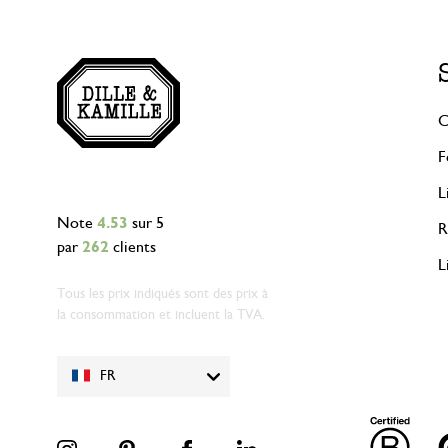
C
F
L
Note
4.53
sur 5
R
par
262
clients
L
Tous les prix indiqués sont des prix à
la consommation et incluent la TVA.
FR