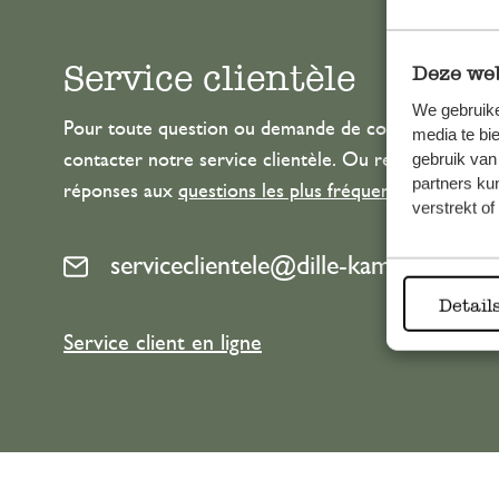
Service clientèle
Deze web
We gebruike
Pour toute question ou demande de conseil ou d’aide
media te bi
gebruik van
contacter notre service clientèle. Ou retrouvez ici n
partners ku
réponses aux
questions les plus fréquemment posée
verstrekt o
serviceclientele@dille-kamille.com
Detail
Service client en ligne