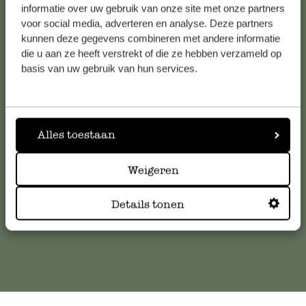
informatie over uw gebruik van onze site met onze partners
Voir les 62 magasins
voor social media, adverteren en analyse. Deze partners
kunnen deze gegevens combineren met andere informatie
die u aan ze heeft verstrekt of die ze hebben verzameld op
Service clientèle
basis van uw gebruik van hun services.
Pour toute question ou demande de conseil ou d’aide,
veuillez contacter notre service clientèle. Ou retrouvez ici
Alles toestaan
nos réponses aux
questions les plus fréquemment posées
.
Weigeren
serviceclientele@dille-kamille.com
Details tonen
Service client en ligne