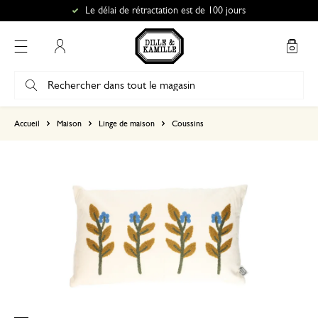
Le délai de rétractation est de 100 jours
Mon compte
basé sur 1 commentaire
Accueil
Maison
Linge de maison
Coussins
5
4
3
2
1
30 juin 2026
Seule une note a été attribuée, sans c