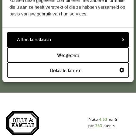
kunnen deze gegevens combineren met andere informatie
die u aan ze heeft verstrekt of die ze hebben verzameld op
Pour toute question ou demande de conseil ou d’aide,
basis van uw gebruik van hun services.
veuillez contacter notre service clientèle. Ou retrouvez ici
nos réponses aux
questions les plus fréquemment posées
.
Alles toestaan
serviceclientele@dille-kamille.com
Weigeren
Service client en ligne
Details tonen
Note
4.53
sur 5
par
263
clients