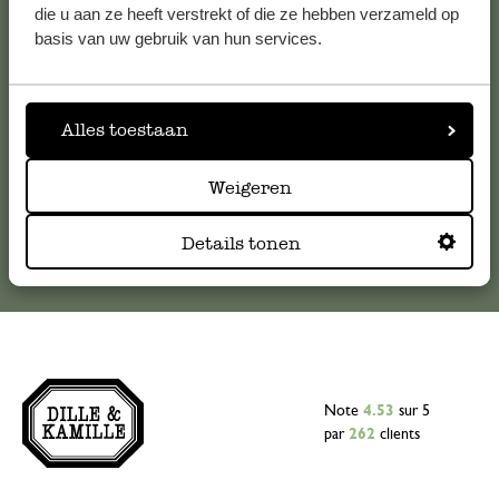
Pour toute question ou demande de conseil ou d’aide,
die u aan ze heeft verstrekt of die ze hebben verzameld op
veuillez contacter notre service clientèle. Ou retrouvez ici
basis van uw gebruik van hun services.
nos réponses aux
questions les plus fréquemment posées
.
serviceclientele@dille-kamille.com
Alles toestaan
Weigeren
Service client en ligne
Details tonen
Note
4.53
sur 5
par
262
clients