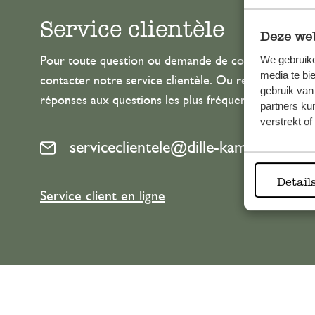
Service clientèle
Deze web
We gebruike
Pour toute question ou demande de conseil ou d’aide
media te bi
contacter notre service clientèle. Ou retrouvez ici n
gebruik van
réponses aux
questions les plus fréquemment posée
partners ku
verstrekt o
serviceclientele@dille-kamille.com
Detail
Service client en ligne