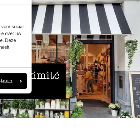
 voor social
ie over uw
se. Deze
heeft
 à proximité
staan