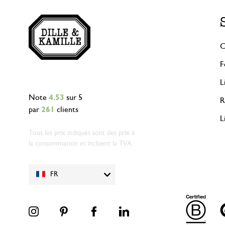
C
F
L
Note
4.53
sur 5
R
par
261
clients
L
Tous les prix indiqués sont des prix à
la consommation et incluent la TVA.
FR