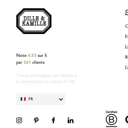
C
F
L
Note
4.53
sur 5
R
par
261
clients
L
Tous les prix indiqués sont des prix à
la consommation et incluent la TVA.
FR