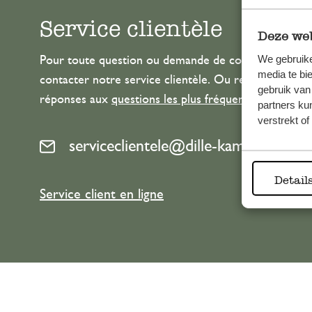
Service clientèle
Deze web
We gebruike
Pour toute question ou demande de conseil ou d’aide
media te bi
contacter notre service clientèle. Ou retrouvez ici n
gebruik van
réponses aux
questions les plus fréquemment posée
partners ku
verstrekt o
serviceclientele@dille-kamille.com
Detail
Service client en ligne