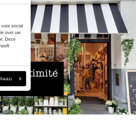
 voor social
ie over uw
se. Deze
heeft
 à proximité
staan