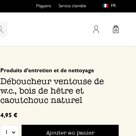
FR
Magasins
Service clientèle
Mon compte
basé sur 0 commentaire
Produits d'entretien et de nettoyage
Déboucheur ventouse de
w.c., bois de hêtre et
caoutchouc naturel
4,95 €
Ajouter au panier
1