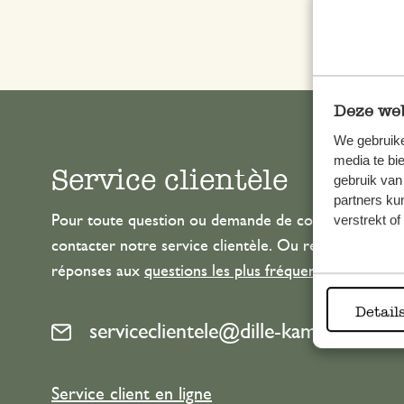
Deze web
We gebruike
media te bi
Service clientèle
gebruik van
partners ku
verstrekt o
Pour toute question ou demande de conseil ou d’aide
contacter notre service clientèle. Ou retrouvez ici n
réponses aux
questions les plus fréquemment posée
Detail
serviceclientele@dille-kamille.com
Service client en ligne