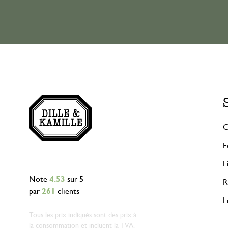
C
F
L
Note
4.53
sur 5
R
par
261
clients
L
Tous les prix indiqués sont des prix à
la consommation et incluent la TVA.