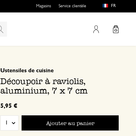
FR
Magasins
Service clientèle
Mon compte
basé sur 0 commentaire
Ustensiles de cuisine
Découpoir à raviolis,
aluminium, 7 x 7 cm
5,95 €
Ajouter au panier
1