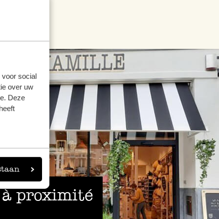
 voor social
ie over uw
se. Deze
heeft
staan
 à proximité