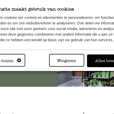
site maakt gebruik van cookies
, veuillez
n cookies om content en advertenties te personaliseren, om functies
os
eden en om ons websiteverkeer te analyseren. Ook delen we informat
s
.
 onze site met onze partners voor social media, adverteren en analy
nnen deze gegevens combineren met andere informatie die u aan ze 
f die ze hebben verzameld op basis van uw gebruik van hun services.
Toujours
s tonen
Weigeren
Alles toe
Voir les 62 magasins