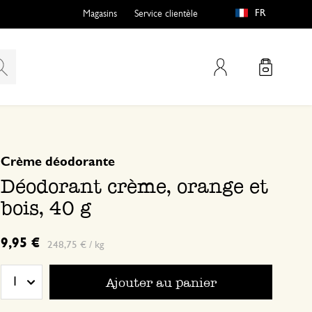
FR
Magasins
Service clientèle
Mon compte
basé sur 0 commentaire
Crème déodorante
Déodorant crème, orange et
bois, 40 g
9,95 €
248,75 € / kg
Ajouter au panier
1