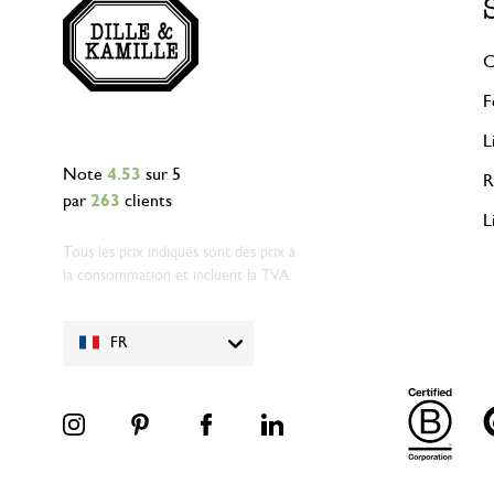
C
F
L
Note
4.53
sur 5
R
par
263
clients
L
Tous les prix indiqués sont des prix à
la consommation et incluent la TVA.
FR