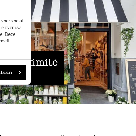
 voor social
ie over uw
se. Deze
heeft
 à proximité
staan