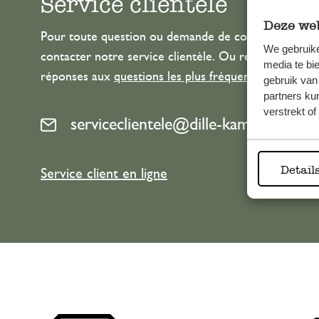
Service clientèle
Deze web
Pour toute question ou demande de conseil ou d’aide
We gebruike
contacter notre service clientèle. Ou retrouvez ici n
media te bi
réponses aux
questions les plus fréquemment posée
gebruik van
partners ku
verstrekt o
serviceclientele@dille-kamille.com
Detail
Service client en ligne