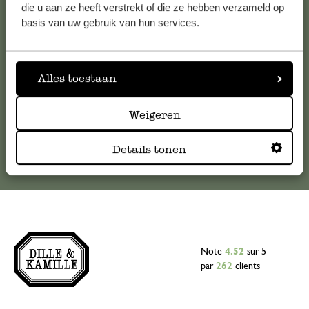
Pour toute question ou demande de conseil ou d’aide,
die u aan ze heeft verstrekt of die ze hebben verzameld op
veuillez contacter notre service clientèle. Ou retrouvez ici
basis van uw gebruik van hun services.
nos réponses aux
questions les plus fréquemment posées
.
serviceclientele@dille-kamille.com
Alles toestaan
Weigeren
Service client en ligne
Details tonen
Note
4.52
sur 5
par
262
clients