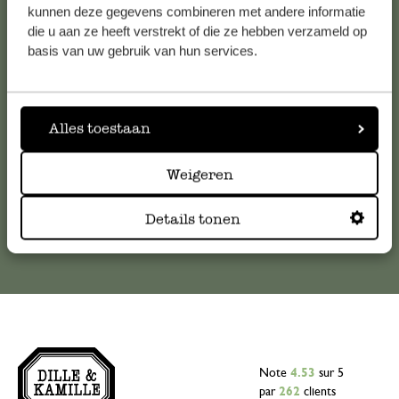
Service clientèle
kunnen deze gegevens combineren met andere informatie
die u aan ze heeft verstrekt of die ze hebben verzameld op
basis van uw gebruik van hun services.
Pour toute question ou demande de conseil ou d’aide,
veuillez contacter notre service clientèle. Ou retrouvez ici
nos réponses aux
questions les plus fréquemment posées
.
Alles toestaan
serviceclientele@dille-kamille.com
Weigeren
Service client en ligne
Details tonen
Note
4.53
sur 5
par
262
clients