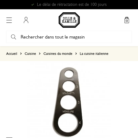
Le délai de rétractation est de 100 jours
Mon compte
basé sur 1 commentaire
Accueil
Cuisine
Cuisines du monde
La cuisine italienne
5
4
3
2
1
14 janvier 2026
Seule une note a été attribuée, sans c