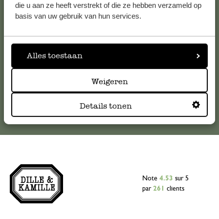
Pour toute question ou demande de conseil ou d’aide,
die u aan ze heeft verstrekt of die ze hebben verzameld op
veuillez contacter notre service clientèle. Ou retrouvez ici
basis van uw gebruik van hun services.
nos réponses aux
questions les plus fréquemment posées
.
serviceclientele@dille-kamille.com
Alles toestaan
Weigeren
Service client en ligne
Details tonen
Note
4.53
sur 5
par
261
clients