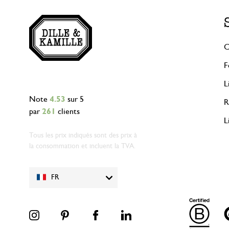
C
F
L
Note
4.53
sur 5
R
par
261
clients
L
Tous les prix indiqués sont des prix à
la consommation et incluent la TVA.
FR