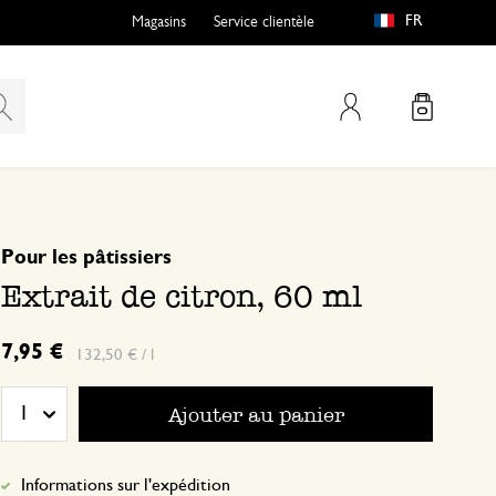
FR
Magasins
Service clientèle
Mon compte
basé sur 0 commentaire
Pour les pâtissiers
Extrait de citron, 60 ml
7,95 €
132,50 € / l
Ajouter au panier
1
Informations sur l'expédition