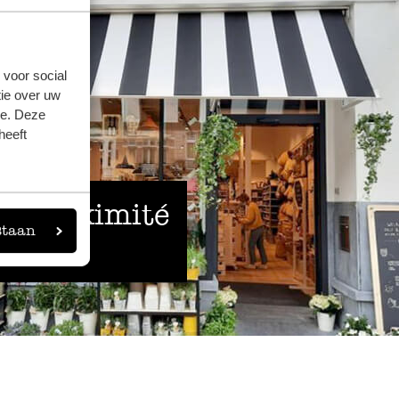
 voor social
ie over uw
se. Deze
heeft
 à proximité
staan