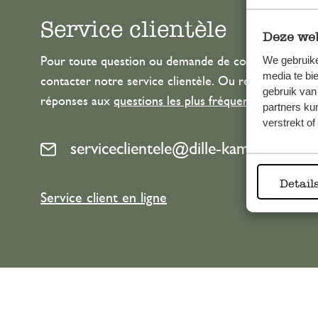
Service clientèle
Deze web
We gebruike
Pour toute question ou demande de conseil ou d’aide
media te bi
contacter notre service clientèle. Ou retrouvez ici n
gebruik van
réponses aux
questions les plus fréquemment posée
partners ku
verstrekt o
serviceclientele@dille-kamille.com
Detail
Service client en ligne