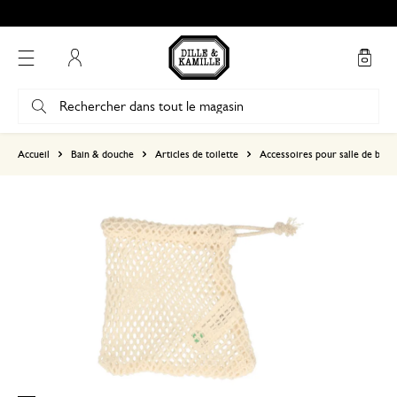
Mon compte
basé sur 1 commentaire
Accueil
Bain & douche
Articles de toilette
Accessoires pour salle de bains
5
4
3
2
1
Parfait
19 janvier 2025