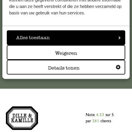
die u aan ze heeft verstrekt of die ze hebben verzameld op
Pour toute question ou demande de conseil ou d’aide,
basis van uw gebruik van hun services.
veuillez contacter notre service clientèle. Ou retrouvez ici
nos réponses aux
questions les plus fréquemment posées
.
Alles toestaan
serviceclientele@dille-kamille.com
Weigeren
Service client en ligne
Details tonen
Note
4.53
sur 5
par
261
clients