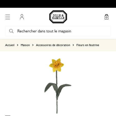
Mon compte
basé sur 1 commentaire
Accueil
Maison
Accessoires de décoration
Fleurs en feutrine
5
4
3
2
1
12 mai 2026
Seule une note a été attribuée, sans c