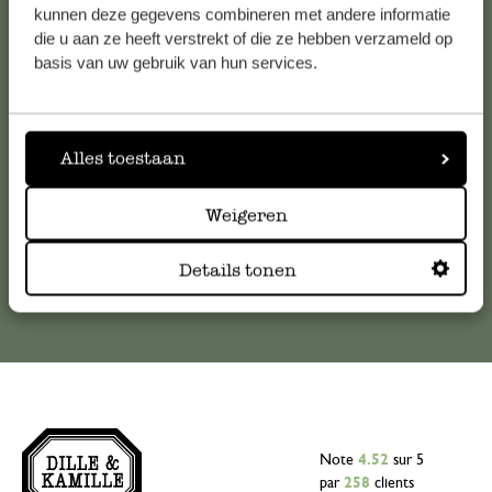
Service clientèle
kunnen deze gegevens combineren met andere informatie
die u aan ze heeft verstrekt of die ze hebben verzameld op
basis van uw gebruik van hun services.
Pour toute question ou demande de conseil ou d’aide,
veuillez contacter notre service clientèle. Ou retrouvez ici
nos réponses aux
questions les plus fréquemment posées
.
Alles toestaan
serviceclientele@dille-kamille.com
Weigeren
Service client en ligne
Details tonen
Note
4.52
sur 5
par
258
clients