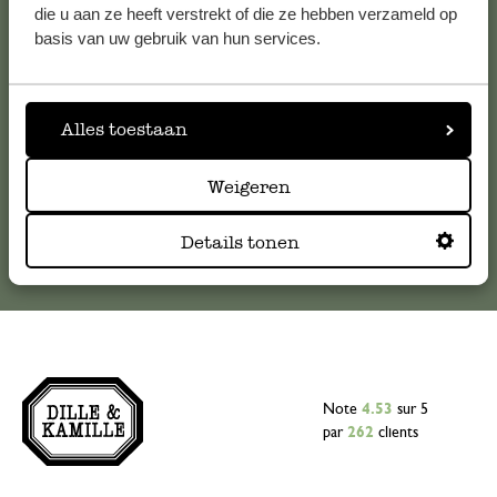
Pour toute question ou demande de conseil ou d’aide,
die u aan ze heeft verstrekt of die ze hebben verzameld op
veuillez contacter notre service clientèle. Ou retrouvez ici
basis van uw gebruik van hun services.
nos réponses aux
questions les plus fréquemment posées
.
serviceclientele@dille-kamille.com
Alles toestaan
Weigeren
Service client en ligne
Details tonen
Note
4.53
sur 5
par
262
clients