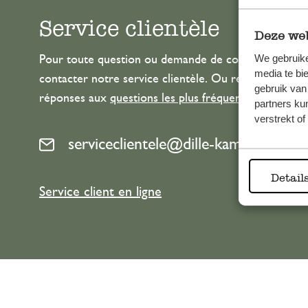
Service clientèle
Deze web
We gebruike
Pour toute question ou demande de conseil ou d’aide
media te bi
contacter notre service clientèle. Ou retrouvez ici n
gebruik van
réponses aux
questions les plus fréquemment posée
partners ku
verstrekt o
serviceclientele@dille-kamille.com
Detail
Service client en ligne