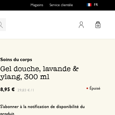
FR
Magasins
Service clientèle
Mon compte
basé sur 0 commentaire
Soins du corps
Gel douche, lavande &
ylang, 300 ml
Épuisé
8,95 €
29,83 € / l
S'abonner à la notification de disponibilité du
produit.