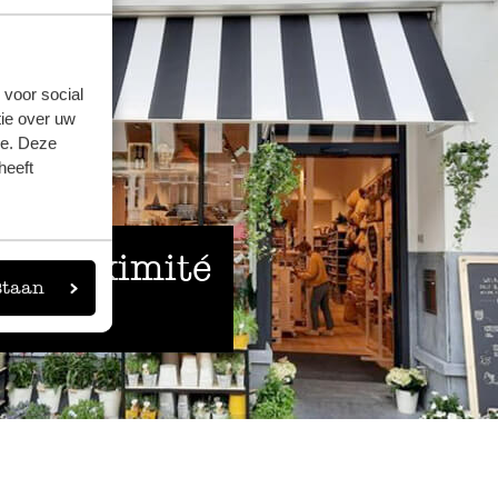
 voor social
ie over uw
se. Deze
heeft
 à proximité
staan