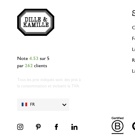
C
F
L
Note
4.53
sur 5
R
par
262
clients
L
Tous les prix indiqués sont des prix à
la consommation et incluent la TVA.
FR