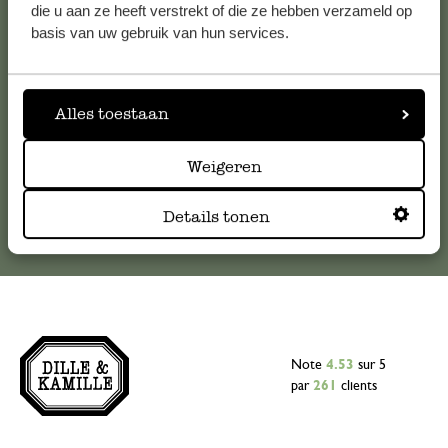
Pour toute question ou demande de conseil ou d’aide,
die u aan ze heeft verstrekt of die ze hebben verzameld op
veuillez contacter notre service clientèle. Ou retrouvez ici
basis van uw gebruik van hun services.
nos réponses aux
questions les plus fréquemment posées
.
serviceclientele@dille-kamille.com
Alles toestaan
Weigeren
Service client en ligne
Details tonen
Note
4.53
sur 5
par
261
clients