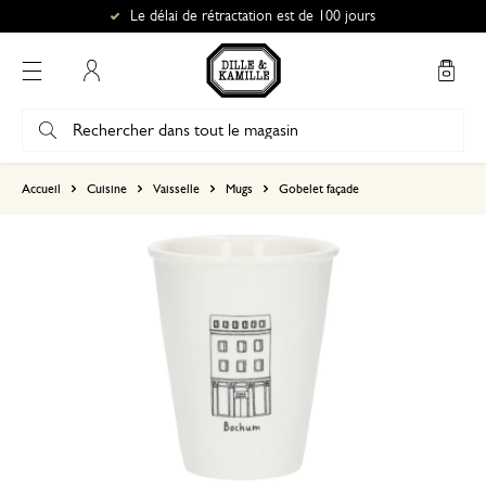
Le délai de rétractation est de 100 jours
Mon compte
basé sur 0 commentaire
Accueil
Cuisine
Vaisselle
Mugs
Gobelet façade