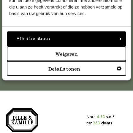
kunnen deze gegevens combineren met andere informatie
die u aan ze heeft verstrekt of die ze hebben verzameld op
Pour toute question ou demande de conseil ou d’aide,
basis van uw gebruik van hun services.
veuillez contacter notre service clientèle. Ou retrouvez ici
nos réponses aux
questions les plus fréquemment posées
.
Alles toestaan
serviceclientele@dille-kamille.com
Weigeren
Service client en ligne
Details tonen
Note
4.53
sur 5
par
263
clients