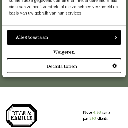
kunnen deze gegevens combineren met andere informatie
die u aan ze heeft verstrekt of die ze hebben verzameld op
Pour toute question ou demande de conseil ou d’aide,
basis van uw gebruik van hun services.
veuillez contacter notre service clientèle. Ou retrouvez ici
nos réponses aux
questions les plus fréquemment posées
.
Alles toestaan
serviceclientele@dille-kamille.com
Weigeren
Service client en ligne
Details tonen
Note
4.53
sur 5
par
263
clients