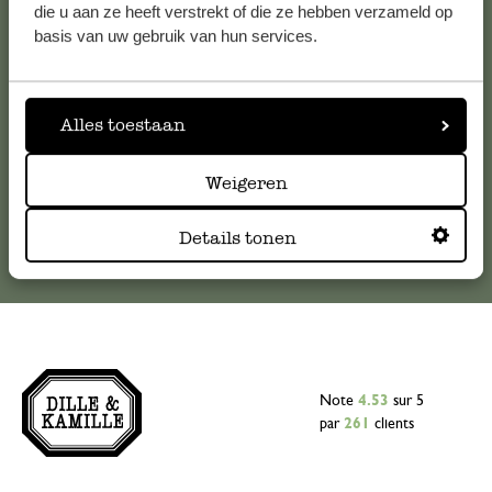
Pour toute question ou demande de conseil ou d’aide,
die u aan ze heeft verstrekt of die ze hebben verzameld op
veuillez contacter notre service clientèle. Ou retrouvez ici
basis van uw gebruik van hun services.
nos réponses aux
questions les plus fréquemment posées
.
serviceclientele@dille-kamille.com
Alles toestaan
Weigeren
Service client en ligne
Details tonen
Note
4.53
sur 5
par
261
clients