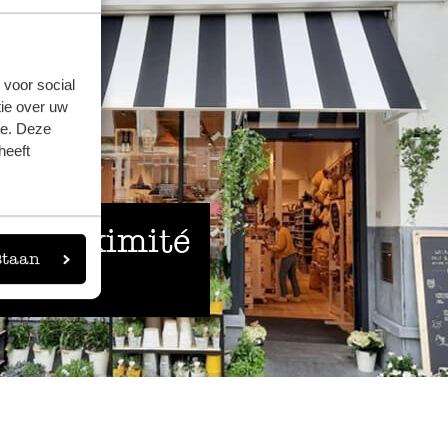
 voor social
ie over uw
se. Deze
heeft
 à proximité
staan