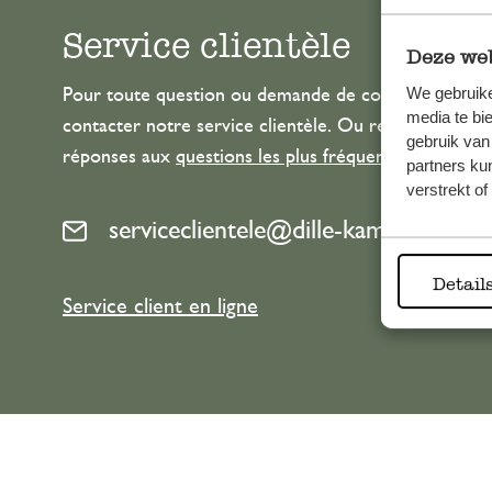
Service clientèle
Deze web
We gebruike
Pour toute question ou demande de conseil ou d’aide
media te bi
contacter notre service clientèle. Ou retrouvez ici n
gebruik van
réponses aux
questions les plus fréquemment posée
partners ku
verstrekt o
serviceclientele@dille-kamille.com
Detail
Service client en ligne