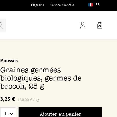
FR
Magasins
Service clientèle
Mon compte
basé sur 0 commentaire
Pousses
Graines germées
biologiques, germes de
brocoli, 25 g
3,25 €
130,00 € / kg
Ajouter au panier
1