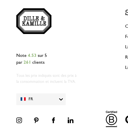
C
F
L
Note
4.53
sur 5
R
par
261
clients
L
Tous les prix indiqués sont des prix à
la consommation et incluent la TVA.
FR