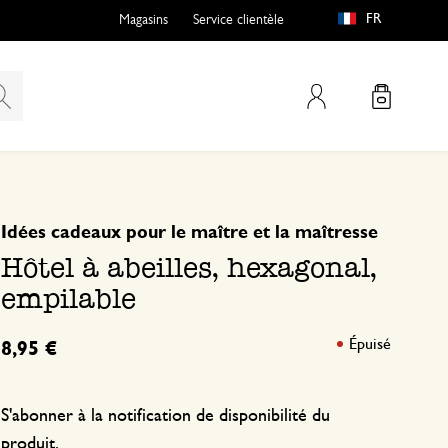
FR
Magasins
Service clientèle
Mon compte
basé sur 1 commentaire
5
4
Idées cadeaux pour le maître et la maîtresse
3
Hôtel à abeilles, hexagonal,
2
empilable
1
Épuisé
8,95 €
Adorable
S'abonner à la notification de disponibilité du
produit.
18 juin 2026