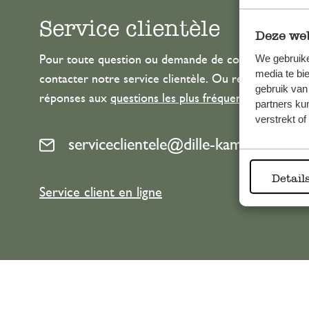
Service clientèle
Deze web
We gebruike
Pour toute question ou demande de conseil ou d’aide
media te bi
contacter notre service clientèle. Ou retrouvez ici n
gebruik van
réponses aux
questions les plus fréquemment posée
partners ku
verstrekt o
serviceclientele@dille-kamille.com
Detail
Service client en ligne