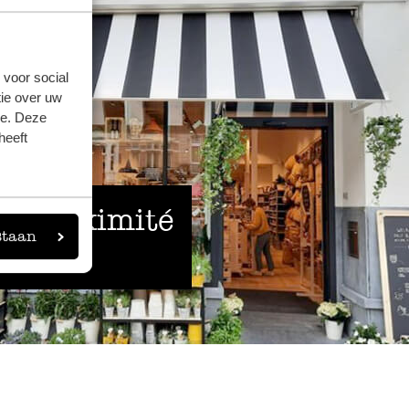
 voor social
ie over uw
se. Deze
heeft
 à proximité
staan