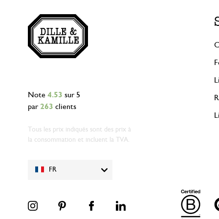
C
F
L
Note
4.53
sur 5
R
par
263
clients
L
Tous les prix indiqués sont des prix à
la consommation et incluent la TVA.
FR