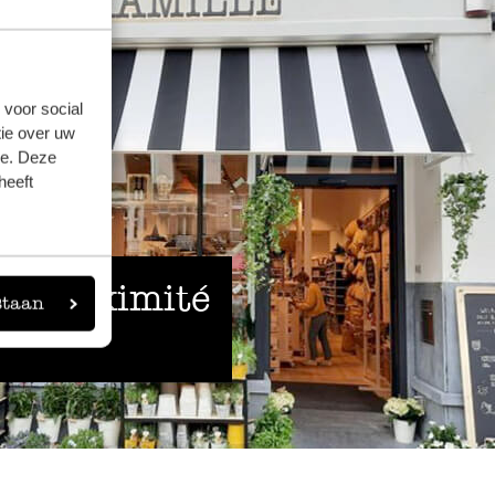
 voor social
ie over uw
se. Deze
heeft
 à proximité
staan