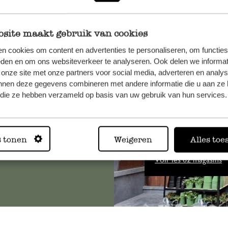
site maakt gebruik van cookies
n cookies om content en advertenties te personaliseren, om functies
, veuillez
eden en om ons websiteverkeer te analyseren. Ook delen we informat
 onze site met onze partners voor social media, adverteren en analy
os
nnen deze gegevens combineren met andere informatie die u aan ze 
s
.
f die ze hebben verzameld op basis van uw gebruik van hun services.
Toujours
s tonen
Weigeren
Alles toe
Voir les 62 magasins