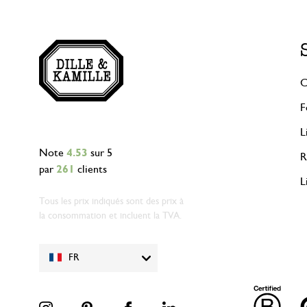
C
F
L
Note
4.53
sur 5
R
par
261
clients
L
Tous les prix indiqués sont des prix à
la consommation et incluent la TVA.
FR