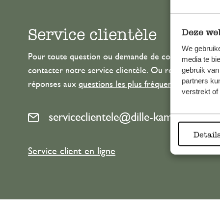
Service clientèle
Deze web
We gebruike
Pour toute question ou demande de conseil ou d’aide
media te bi
gebruik van
contacter notre service clientèle. Ou retrouvez ici n
partners ku
réponses aux
questions les plus fréquemment posée
verstrekt o
serviceclientele@dille-kamille.com
Detail
Service client en ligne