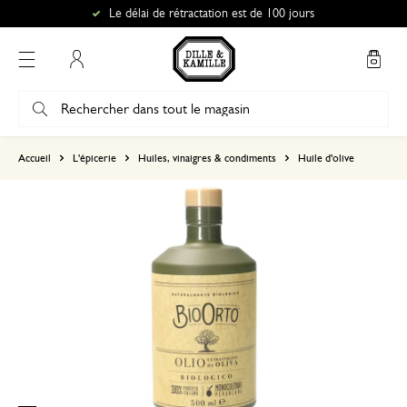
Le délai de rétractation est de 100 jours
Mon compte
basé sur 1 commentaire
Accueil
L'épicerie
Huiles, vinaigres & condiments
Huile d'olive
5
4
3
2
1
Pas encore goûté
3 mars 2026