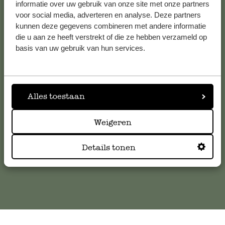
Voir les 62 magasins
informatie over uw gebruik van onze site met onze partners
voor social media, adverteren en analyse. Deze partners
kunnen deze gegevens combineren met andere informatie
die u aan ze heeft verstrekt of die ze hebben verzameld op
Service clientèle
basis van uw gebruik van hun services.
Pour toute question ou demande de conseil ou d’aide,
veuillez contacter notre service clientèle. Ou retrouvez ici
Alles toestaan
nos réponses aux
questions les plus fréquemment posées
.
Weigeren
serviceclientele@dille-kamille.com
Details tonen
Service client en ligne