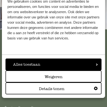
We gebruiken cookies om content en advertenties te
personaliseren, om functies voor social media te bieden en
om ons websiteverkeer te analyseren. Ook delen we
informatie over uw gebruik van onze site met onze partners
voor social media, adverteren en analyse. Deze partners
Toujours à proximité
kunnen deze gegevens combineren met andere informatie
die u aan ze heeft verstrekt of die ze hebben verzameld op
Voir les 62 magasins
basis van uw gebruik van hun services.
Service clientèle
Alles toestaan
Pour toute question ou demande de conseil ou d’aide,
veuillez contacter notre service clientèle. Ou retrouvez ici
Weigeren
nos réponses aux
questions les plus fréquemment posées
.
Details tonen
serviceclientele@dille-kamille.com